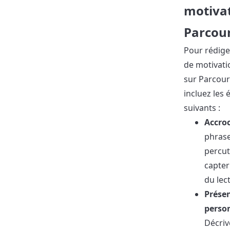
motiva
Parcou
Pour rédige
de motivati
sur Parcour
incluez les
suivants :
Accro
phras
percut
capter
du lect
Prése
perso
Décriv