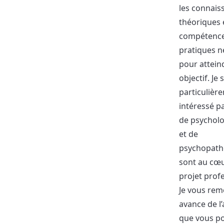
les connais
théoriques e
compétenc
pratiques n
pour attein
objectif. Je 
particulièr
intéressé pa
de psycholo
et de
psychopatho
sont au cœ
projet prof
Je vous rem
avance de l’
que vous po