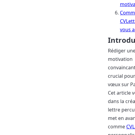
motiva
Comm
CVLett
vous a
Introdu
Rédiger une
motivation
convaincant
crucial pour
vœux sur P
Cet article 
dans la cré
lettre percu
met en avan
comme
CVL