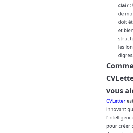
clair
: 
de mot
doit ê
et bie
struct
les lo
digres
Comme
CVLette
vous ai
CVLetter
est
innovant qui
l’intelligence
pour créer d