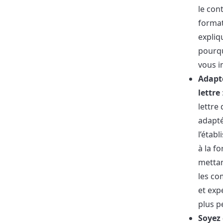
le con
format
expliq
pourqu
vous i
Adapt
lettre
lettre 
adapté
l’étab
à la f
mettan
les c
et exp
plus p
Soyez 