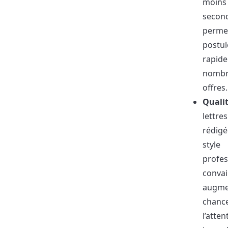
moins
second
perme
postul
rapide
nombr
offres.
Quali
lettre
rédigé
style
profes
convai
augme
chance
l’atten