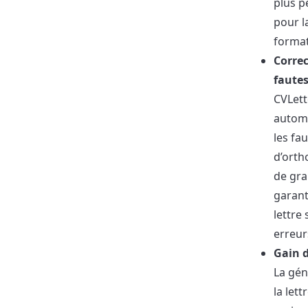
plus p
pour l
format
Correc
faute
CVLett
autom
les fa
d’orth
de gr
garant
lettre
erreur
Gain 
La gén
la let