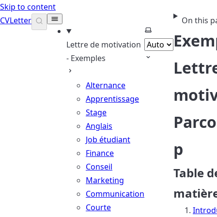
Skip to content
CVLetter
On this p
Select theme
Exemp
Lettre de motivation
- Exemples
Lettr
Alternance
motiv
Apprentissage
Stage
Parco
Anglais
Job étudiant
p
Finance
Conseil
Table d
Marketing
matièr
Communication
Courte
Introd