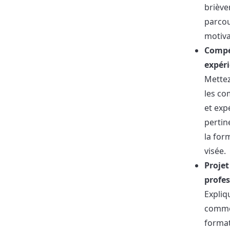
briève
parcou
motiva
Compé
expér
Mettez
les c
et exp
pertin
la for
visée.
Projet
profe
Expliq
comme
forma