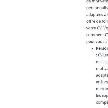
de motivati
personnali
adaptées à
offre de fo
votre CV. Vo
comment CV
peut vous ai
Perso
: CVLe
des le
motiva
adapté
et à vo
mettan
les ex
compé