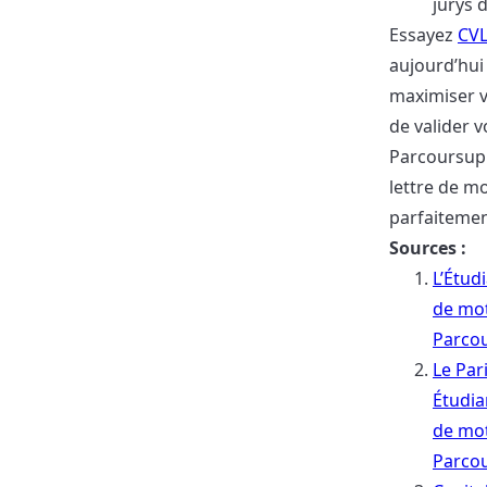
jurys 
Essayez
CVL
aujourd’hui
maximiser 
de valider 
Parcoursup
lettre de mo
parfaitemen
Sources :
L’Étudi
de mot
Parco
Le Par
Étudia
de mot
Parco