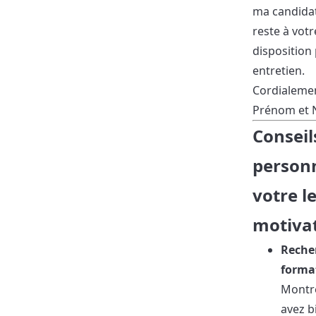
ma candidat
reste à votr
disposition
entretien.
Cordialemen
Prénom et 
Conseil
personn
votre l
motiva
Recher
forma
Montr
avez b