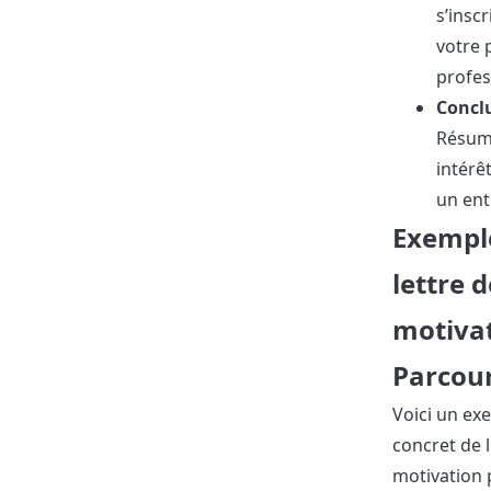
s’inscr
votre 
profes
Concl
Résum
intérêt
un ent
Exempl
lettre d
motiva
Parcou
Voici un ex
concret de l
motivation